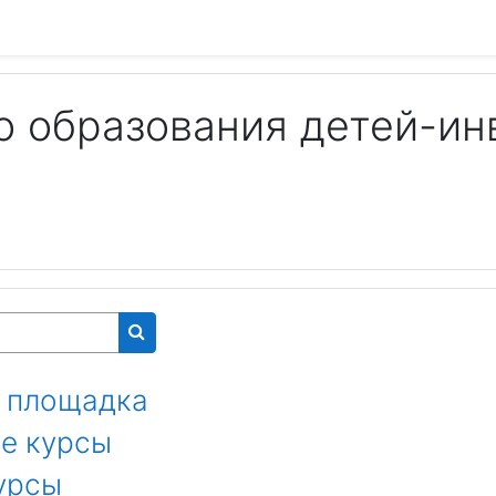
о образования детей-ин
Поиск курса
 площадка
е курсы
урсы