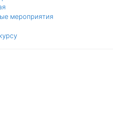
ая
ые мероприятия
курсу