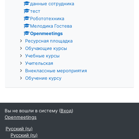
данные сотрудника
тест
Робототехника
Мелодика Гостева
Openmeetings
Ресурсная площадка
Обучающие курсы
Учебные курсы
Учительская
Внеклассные мероприятия
Обучение курсу
Вы не вошли в систему (
Вход
)
Openmeetings
Русский ‎(ru)‎
Русский ‎(ru)‎