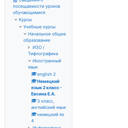
посещаемости уроков
обучающимися
Курсы
Учебные курсы
Начальное общее
образование
ИЗО /
Тифлографика
Иностранный
язык
english 2
Немецкий
язык 2 класс -
Евсина Е.А.
3 класс,
английский язык
немецкий яз
4
Информатика