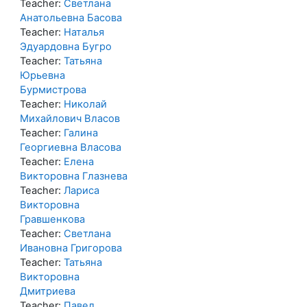
Teacher:
Светлана
Анатольевна Басова
Teacher:
Наталья
Эдуардовна Бугро
Teacher:
Татьяна
Юрьевна
Бурмистрова
Teacher:
Николай
Михайлович Власов
Teacher:
Галина
Георгиевна Власова
Teacher:
Елена
Викторовна Глазнева
Teacher:
Лариса
Викторовна
Гравшенкова
Teacher:
Светлана
Ивановна Григорова
Teacher:
Татьяна
Викторовна
Дмитриева
Teacher:
Павел