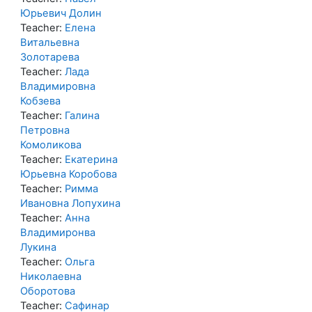
Юрьевич Долин
Teacher:
Елена
Витальевна
Золотарева
Teacher:
Лада
Владимировна
Кобзева
Teacher:
Галина
Петровна
Комоликова
Teacher:
Екатерина
Юрьевна Коробова
Teacher:
Римма
Ивановна Лопухина
Teacher:
Анна
Владимиронва
Лукина
Teacher:
Ольга
Николаевна
Оборотова
Teacher:
Сафинар