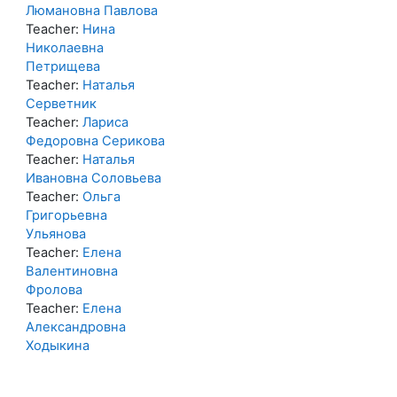
Люмановна Павлова
Teacher:
Нина
Николаевна
Петрищева
Teacher:
Наталья
Серветник
Teacher:
Лариса
Федоровна Серикова
Teacher:
Наталья
Ивановна Соловьева
Teacher:
Ольга
Григорьевна
Ульянова
Teacher:
Елена
Валентиновна
Фролова
Teacher:
Елена
Александровна
Ходыкина