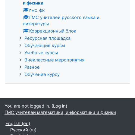
и физики
гмс_фк
ГМС учителей русского языка и
литературы
Коррекционный блок
Ресурсная площадка
Обучающие курсы
Учебные курсы
Внеклассные мероприятия
Разное
Обучение курсу
You are not logged in. (
Log in
)
ГМС учителей математики, информатики и физики
English ‎(en)‎
Русский ‎(ru)‎