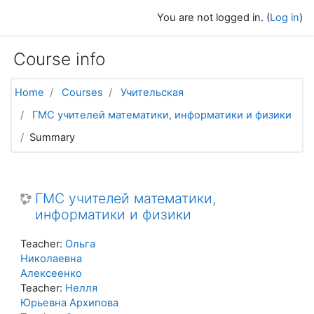
Skip to main content
You are not logged in. (
Log in
)
Course info
Home
Courses
Учительская
ГМС учителей математики, информатики и физики
Summary
ГМС учителей математики,
информатики и физики
Teacher:
Ольга
Николаевна
Алексеенко
Teacher:
Нелля
Юрьевна Архипова