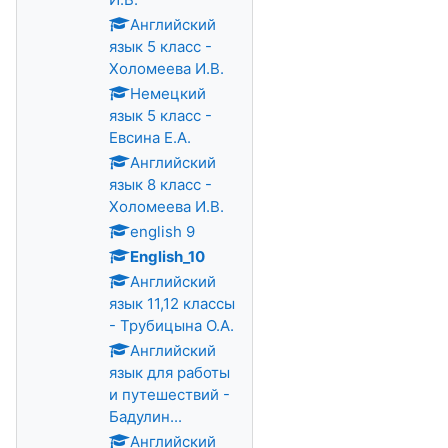
Английский
язык 5 класс -
Холомеева И.В.
Немецкий
язык 5 класс -
Евсина Е.А.
Английский
язык 8 класс -
Холомеева И.В.
english 9
English_10
Английский
язык 11,12 классы
- Трубицына О.А.
Английский
язык для работы
и путешествий -
Бадулин...
Английский