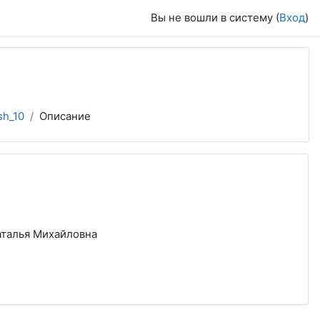
Вы не вошли в систему (
Вход
)
sh_10
Описание
аталья Михайловна