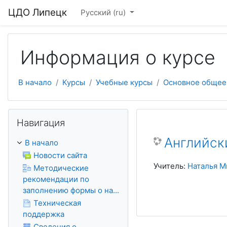
Перейти к основному содержанию
ЦДО Липецк
Русский ‎(ru)‎
Информация о курсе
В начало
Курсы
Учебные курсы
Основное общее
Пропустить Навигация
Навигация
Английски
В начало
Новости сайта
Учитель:
Наталья М
Методические
рекомендации по
заполнению формы о на...
Техническая
поддержка
Сведения о