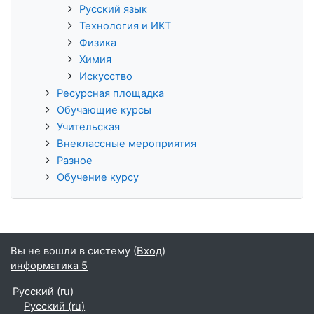
Русский язык
Технология и ИКТ
Физика
Химия
Искусство
Ресурсная площадка
Обучающие курсы
Учительская
Внеклассные мероприятия
Разное
Обучение курсу
Вы не вошли в систему (
Вход
)
информатика 5
Русский ‎(ru)‎
Русский ‎(ru)‎